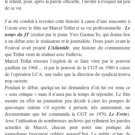
le retient, pour, après la parole officielle, l’inviter à évoquer un peu
de sa vie.
J’ai été conduit à revisiter cette histoire à cause d’une rencontre à
Uzeste avec le film sur Marcel Trillat et sa vie professionnelle :
Le
temps du JT
(réalisé par le jeune Yves Gaonac’h), qui donna lieu
à un débat avec le réalisateur et le journaliste. Deux jours avant le
Festival avait projeté
L’Atlantide
, une histoire du communisme
que Trillat vient de réaliser avec Faillevic.
Marcel Trillat réussira l’exploit de se faire virer par le pouvoir
gaulliste en 1968… et par le pouvoir de la CGT en 1980 à cause
de l’opération LCA, une radio que la direction du syndicat trouva
trop ouverte.
Pendant le débat, quelqu’un lui demandera d’où lui est venu ce
« sens critique » mais il n’aura pas le temps de répondre. Le film
montre en effet un journaliste peu décidé à cirer les pompes de
quiconque (même s’il regrette à présent, très amèrement, un
documentaire que lui commanda la CGT en 1970,
Le Frein
).
Avec l’utilisation de nombreuses archives qui rythment les paroles
actuelles de Marcel, chacun peut noter une pratique du
journalisme largement oubliée aujourd’hui. Le public éclate de