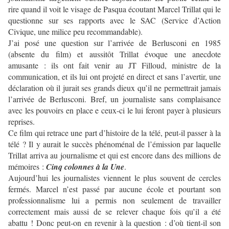
rire quand il voit le visage de Pasqua écoutant Marcel Trillat qui le
questionne sur ses rapports avec le SAC (Service d’Action
Civique, une milice peu recommandable).
J’ai posé une question sur l’arrivée de Berlusconi en 1985
(absente du film) et aussitôt Trillat évoque une anecdote
amusante : ils ont fait venir au JT Filloud, ministre de la
communication, et ils lui ont projeté en direct et sans l’avertir, une
déclaration où il jurait ses grands dieux qu’il ne permettrait jamais
l’arrivée de Berlusconi. Bref, un journaliste sans complaisance
avec les pouvoirs en place e ceux-ci le lui feront payer à plusieurs
reprises.
Ce film qui retrace une part d’histoire de la télé, peut-il passer à la
télé ? Il y aurait le succès phénoménal de l’émission par laquelle
Trillat arriva au journalisme et qui est encore dans des millions de
mémoires :
Cinq colonnes à la Une
.
Aujourd’hui les journalistes viennent le plus souvent de cercles
fermés. Marcel n’est passé par aucune école et pourtant son
professionnalisme lui a permis non seulement de travailler
correctement mais aussi de se relever chaque fois qu’il a été
abattu ! Donc peut-on en revenir à la question : d’où tient-il son