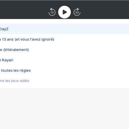
 DayZ
 a 13 ans (et vous l'avez ignoré)
e (littéralement)
im Rayan
 toutes les règles
s les jeux vidéo
us choquant de Rockstar ? - Le scandale BULLY
e plus moche de Steam
du RÊVE tourne au CAUCHEMAR
pendant 8 heures