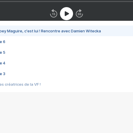
bey Maguire, c'est lui ! Rencontre avec Damien Witecka
e 6
e 5
e 4
e 3
s créatrices de la VF !
e 2
e 1
e Mektoub My Love arrive enfin ! Rencontre avec Shaïn Boumedine et Sal
i : après Toni en famille