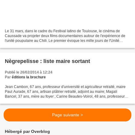
Le 31 mars, dans le cadre du Festival latino de Toulouse, le cinéma de
Caussade va projeter deux films documentaires autour de l'expérience de
l'unité poupulaire au Chili. Le premier évoque les mille jours de l'Unité
populaire de Salvador Allende. Voici...
Nègrepelisse : liste maire sortant
Publié le 26/02/2014 à 12:24
Par
éditions la brochure
Jean Cambon, 67 ans, professeur d'université et agriculteur retraité, maire
Paul Aurade, 67 ans, artisan plâtrier retraité, adjoint au maire; Magali
Bancel, 37 ans, mère au foyer ; Carine Beautes-Voirol, 48 ans, professeur
des écoles, conseillère municipale;...
Page suivante >
Hébergé par Overblog