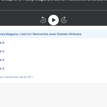
bey Maguire, c'est lui ! Rencontre avec Damien Witecka
e 6
e 5
e 4
e 3
s créatrices de la VF !
e 2
e 1
e Mektoub My Love arrive enfin ! Rencontre avec Shaïn Boumedine et Sal