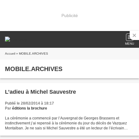
Publicité
MENU
Accueil
» MOBILE.ARCHIVES
MOBILE.ARCHIVES
L’adieu à Michel Sauvestre
Publié le 28/02/2014 à 18:17
Par
éditions la brochure
La cérémonie a commencé par l’Auvergnat de Georges Brassens et
instinctivement j’ai repensé à la cérémonie du jour du décès de Vazquez
Montalban. Je ne sais si Michel Sauvestre a été un lecteur de l’écrivain
barcelonais car en fait je ne l’ai rencontré...