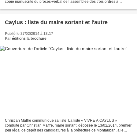
copie manuscrite du procès-verbal de l’assemblée des trois ordres à
Castelsarrasin. PROCES-VERBAL des assemblées des...
Caylus : liste du maire sortant et l'autre
Publié le 27/02/2014 à 13:17
Par
éditions la brochure
Christian Maffre communique sa liste. La liste « VIVRE A CAYLUS »
conduite par Christian Maffre, maire sortant, déposée le 13/02/2014, premier
jour légal de dépôt des candidatures à la préfecture de Montauban, a le
plaisir de se présenter à vous. Vous...