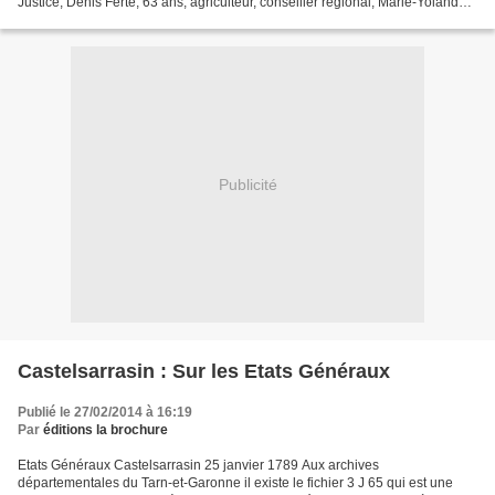
Justice; Denis Ferté, 63 ans, agriculteur, conseiller régional; Marie-Yolande
Mille, 53 ans, infirmière;...
Publicité
Castelsarrasin : Sur les Etats Généraux
Publié le 27/02/2014 à 16:19
Par
éditions la brochure
Etats Généraux Castelsarrasin 25 janvier 1789 Aux archives
départementales du Tarn-et-Garonne il existe le fichier 3 J 65 qui est une