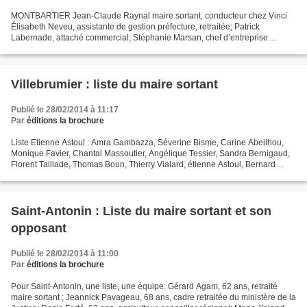
MONTBARTIER Jean-Claude Raynal maire sortant, conducteur chez Vinci
Élisabeth Neveu, assistante de gestion préfecture, retraitée; Patrick
Labernade, attaché commercial; Stéphanie Marsan, chef d’entreprise
épargne retraite conseil; Michelle Coupel, agent...
Villebrumier : liste du maire sortant
Publié le 28/02/2014 à 11:17
Par
éditions la brochure
Liste Etienne Astoul : Amra Gambazza, Séverine Bisme, Carine Abeilhou,
Monique Favier, Chantal Massoutier, Angélique Tessier, Sandra Bernigaud,
Florent Taillade, Thomas Boun, Thierry Vialard, étienne Astoul, Bernard
Lafage, Pierre Blanc, Jean-Louis Marty...
Saint-Antonin : Liste du maire sortant et son
opposant
Publié le 28/02/2014 à 11:00
Par
éditions la brochure
Pour Saint-Antonin, une liste, une équipe: Gérard Agam, 62 ans, retraité
maire sortant ; Jeannick Pavageau, 68 ans, cadre retraitée du ministère de la