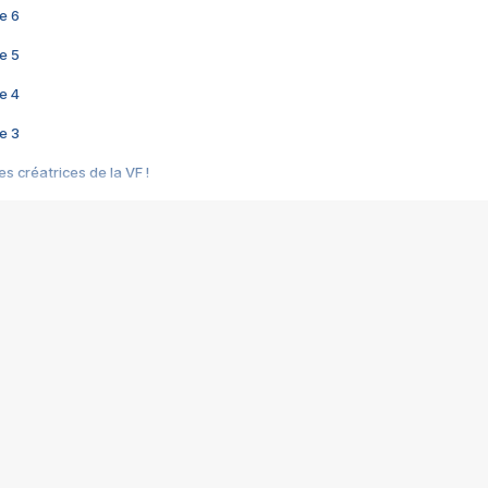
e 6
e 5
e 4
e 3
s créatrices de la VF !
e 2
e 1
e Mektoub My Love arrive enfin ! Rencontre avec Shaïn Boumedine et Sal
i : après Toni en famille
elle réalise le bouleversant Dites lui que je l'aime
ais ! Rencontre autour de Vie privée de Rebecca Zlotowski
 de Marguerite, Grave... Rencontre avec Ella Rumpf
 Les Rêveurs, un film intime sur la santé mentale