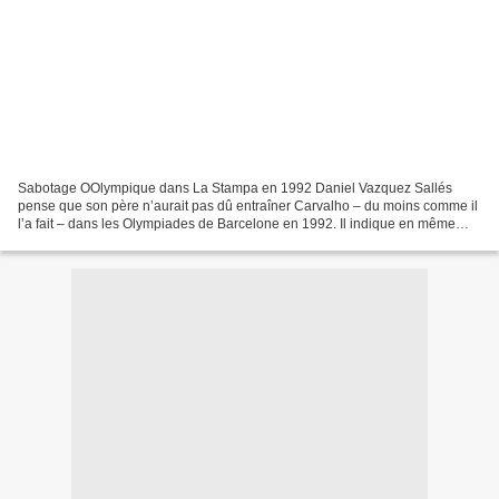
Sabotage OOlympique dans La Stampa en 1992 Daniel Vazquez Sallés
pense que son père n’aurait pas dû entraîner Carvalho – du moins comme il
l’a fait – dans les Olympiades de Barcelone en 1992. Il indique en même
temps que ce n’est pas le point de vue de...