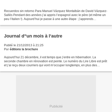
Recuerdos sin retorno Para Manuel Vázquez Montalbán de David Vázquez-
Sallès Pendant des années j’ai appris l’espagnol avec le père (et même un
peu l’italien !). Aujourd’hui je passe à une autre étape : j’apprends
l’espagnol avec le fils ! Le père est...
Journal d’’un mois à l’autre
Publié le 21/12/2013 à 21:25
Par
éditions la brochure
Aujourd’hui 21 décembre, il est temps que j’entre en hibernation. La
seconde chambre en rénovation est peinte. Le numéro du Lire Libre est prêt
et j’ai reçu deux courriers qui vont m’occuper longtemps, en plus des
lectures en retard. Je donne donc ce...
Publicité