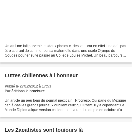
Un ami me fait parvenir les deux photos ci-dessous car en effet il ne doit pas
être courant de commencer sa maternelle dans une école Olympe de
Gouges pour ensuite passer au Collège Louise Michel. Un beau parcours
n'est-ce pas ! C'est donc avec ce message...
Luttes chiliennes à l'honneur
Publié le 27/12/2012 à 17:53
Par
éditions la brochure
Un article un peu long du journal mexicain : Progreso. Qui parle du Mexique
car là-bas les grands journaux oublient ceux qui luttent. Il y a cependant Le
Monde Diplomatique version chilienne qui a rendu compte en octobre d'une
des luttes évoquées. Ils...
Les Zapatistes sont toujours là