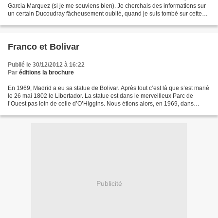
Garcia Marquez (si je me souviens bien). Je cherchais des informations sur
un certain Ducoudray fâcheusement oublié, quand je suis tombé sur cette
info incroyable que je me suis empressé...
Franco et Bolivar
Publié le 30/12/2012 à 16:22
Par
éditions la brochure
En 1969, Madrid a eu sa statue de Bolivar. Après tout c’est là que s’est marié
le 26 mai 1802 le Libertador. La statue est dans le merveilleux Parc de
l’Ouest pas loin de celle d’O’Higgins. Nous étions alors, en 1969, dans
l’Espagne de Franco, un Franco...
Publicité