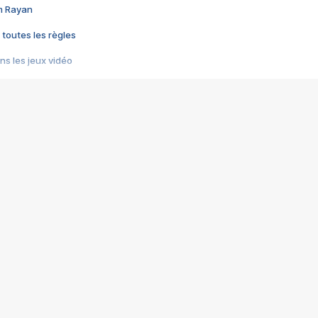
im Rayan
 toutes les règles
s les jeux vidéo
us choquant de Rockstar ? - Le scandale BULLY
e plus moche de Steam
du RÊVE tourne au CAUCHEMAR
pendant 8 heures
it… à tort
umiliés par un jeu vidéo
ire - Final Fantasy 8
ti un empire - Age of Empires
story DOFUS
tard, il crée l'un des pires jeux de tous les temps, MindsEye.