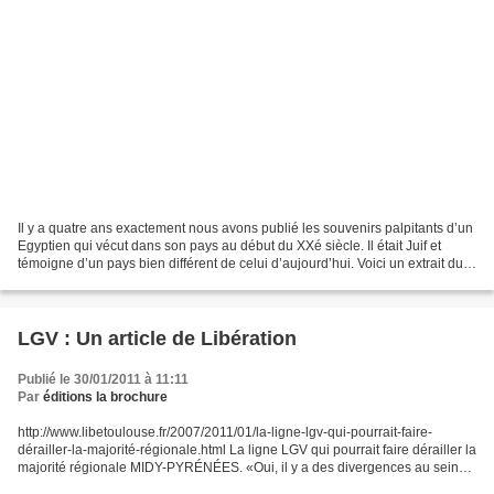
Il y a quatre ans exactement nous avons publié les souvenirs palpitants d’un
Egyptien qui vécut dans son pays au début du XXé siècle. Il était Juif et
témoigne d’un pays bien différent de celui d’aujourd’hui. Voici un extrait du
livre (10 euros). JPD...
LGV : Un article de Libération
Publié le 30/01/2011 à 11:11
Par
éditions la brochure
http://www.libetoulouse.fr/2007/2011/01/la-ligne-lgv-qui-pourrait-faire-
dérailler-la-majorité-régionale.html La ligne LGV qui pourrait faire dérailler la
majorité régionale MIDY-PYRÉNÉES. «Oui, il y a des divergences au sein
de la majorité régionale»...