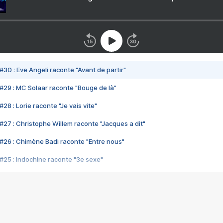
#30 : Eve Angeli raconte "Avant de partir"
#29 : MC Solaar raconte "Bouge de là"
28 : Lorie raconte "Je vais vite"
#27 : Christophe Willem raconte "Jacques a dit"
#26 : Chimène Badi raconte "Entre nous"
#25 : Indochine raconte "3e sexe"
#24 : Zaho raconte "C'est chelou"
#23 : Patrick Bruel raconte "Au café des délices"
#22 : Kyo raconte "Le chemin"