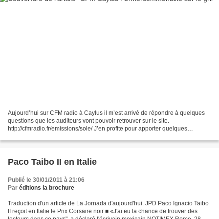
Aujourd’hui sur CFM radio à Caylus il m’est arrivé de répondre à quelques
questions que les auditeurs vont pouvoir retrouver sur le site.
http://cfmradio.fr/emissions/sole/ J’en profite pour apporter quelques
compléments écrits. Une carte intercommunale...
Paco Taibo II en Italie
Publié le 30/01/2011 à 21:06
Par
éditions la brochure
Traduction d'un article de La Jornada d'aujourd'hui. JPD Paco Ignacio Taibo
II reçoit en Italie le Prix Corsaire noir ■ «J'ai eu la chance de trouver des