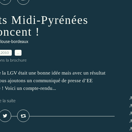
ts Midi-Pyrénées
oncent !
ulouse-bordeaux
.2010
…
ons la brochure
e la LGV était une bonne idée mais avec un résultat
ous ajoutons un communiqué de presse d’EE
 ! Voici un compte-rendu...
A
e la suite
A
A
A
A