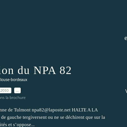
ion du NPA 82
ulouse-bordeaux
.2010
…
ons la brochure
nne de Tulmont npa82@laposte.net HALTE A LA
 gauche tergiversent ou ne se déchirent que sur la
tés et s’oppose...