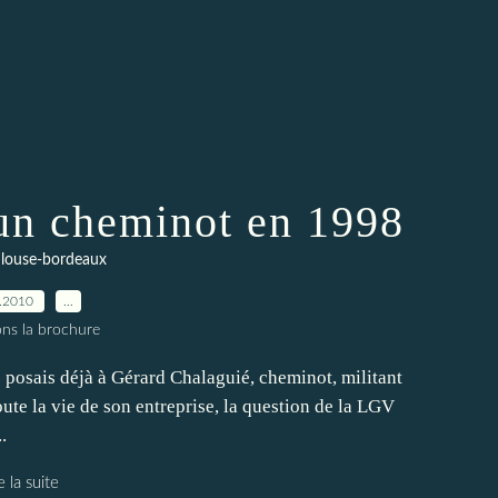
un cheminot en 1998
ulouse-bordeaux
.2010
…
ons la brochure
 posais déjà à Gérard Chalaguié, cheminot, militant
ute la vie de son entreprise, la question de la LGV
.
e la suite