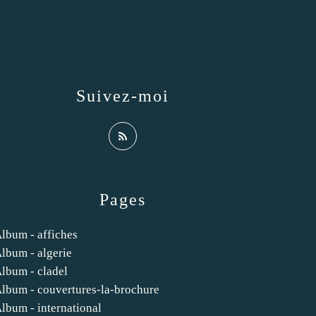
Suivez-moi
Pages
lbum - affiches
lbum - algerie
lbum - cladel
lbum - couvertures-la-brochure
lbum - international