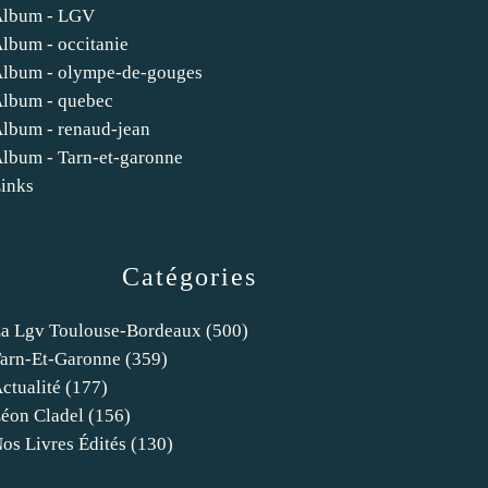
lbum - LGV
lbum - occitanie
lbum - olympe-de-gouges
lbum - quebec
lbum - renaud-jean
lbum - Tarn-et-garonne
inks
Catégories
a Lgv Toulouse-Bordeaux
(500)
arn-Et-Garonne
(359)
ctualité
(177)
éon Cladel
(156)
os Livres Édités
(130)