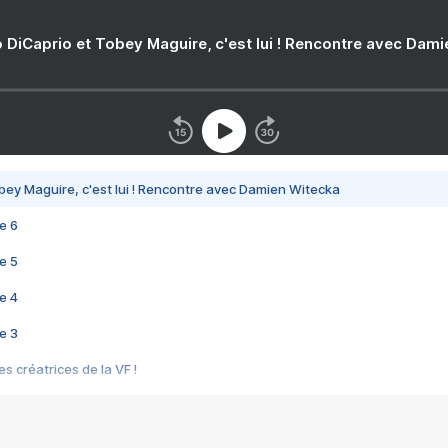
 DiCaprio et Tobey Maguire, c'est lui ! Rencontre avec Dam
bey Maguire, c'est lui ! Rencontre avec Damien Witecka
e 6
e 5
e 4
e 3
s créatrices de la VF !
e 2
e 1